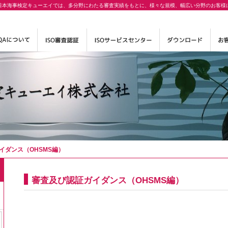
日本海事検定キューエイでは、多分野にわたる審査実績をもとに、様々な規模、幅広い分野のお客様
イダンス（OHSMS編）
）
審査及び認証ガイダンス（OHSMS編）
）