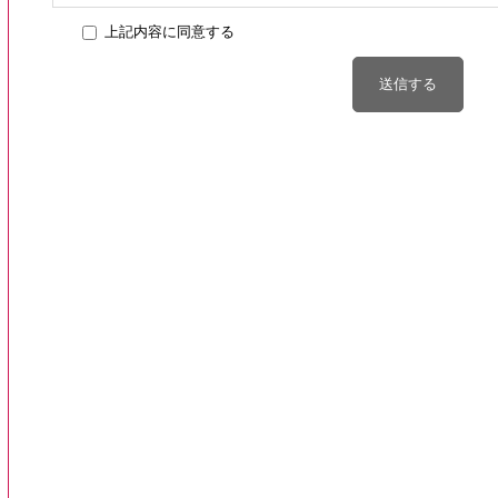
NKKKQAは、個人情報の取扱いに関する法令・その他各種規範
上記内容に同意する
2.個人情報の取得
NKKKQAは、個人情報の収集と利用目的を明確にしたうえで
なく適正な手段によって個人情報を取得いたします。
3.個人情報の利用
NKKKQAは、取得した個人情報は、審査認証業務及び研修業
法令・その他各種規範の範囲を超えた利用はいたしません。ま
なく、第三者に開示もしくは提供することはいたしません
4.個人情報の保護・管理
NKKKQAは、個人情報管理者を置き、個人情報の紛失・改ざ
人情報の安全な管理に万全を尽くします。
また、NKKKQAのすべての職員並びに業務委託者に対して“個人