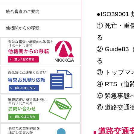
統合審査のご案内
●ISO3900
① 死亡・
他機関からの移転
る
② Guid
る
③ トップ
④ RTS（
⑤ 緊急事態
⑥ 道路交通
道路交通