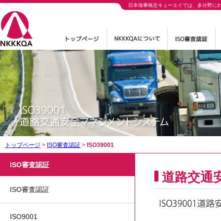
日本海事検定キューエイでは、多分野に
トップページ
>
ISO審査認証
>
ISO39001
ISO審査認証
道路交通
ISO審査認証
ISO9001