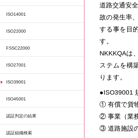
道路交通安全
ISO14001
故の発生率
する事を目的
ISO22000
す。
FSSC22000
NKKKQA
ステムを構築
ISO27001
ります。
ISO39001
●ISO390
ISO45001
① 有償で貨
② 事業（業
認証判定の結果
③ 道路施設
認証組織検索