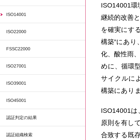
ISO140
ISO14001
継続的改善と
を確実にす
ISO22000
構築”にあ
FSSC22000
化、酸性雨
めに、循環型
ISO27001
サイクルに
ISO39001
構築にあり
ISO45001
ISO1400
認証判定の結果
原則を有して
合致する既
認証組織検索