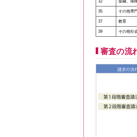
32
金融、保
35
その他専
37
教育
39
その他社会
審査の流