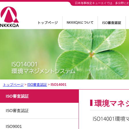
日本海事検定キューエイでは、多分野に
トップページ
>
ISO審査認証
>
ISO14001
ISO審査認証
環境マネ
ISO審査認証
ISO9001