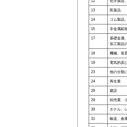
12
化学薬品
13
医薬品
14
ゴム製品
15
非金属鉱
17
基礎金属、
加工製品の
18
機械、装
19
電気的及
23
他の分類
24
再生業
28
建設
29
卸売業、
30
ホテル、
31
輸送、倉庫