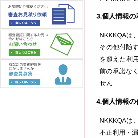
3.個人情報の
NKKKQA
その他付随
を超えた利
前の承諾な
せん
4.個人情報
NKKKQA
不正利用・