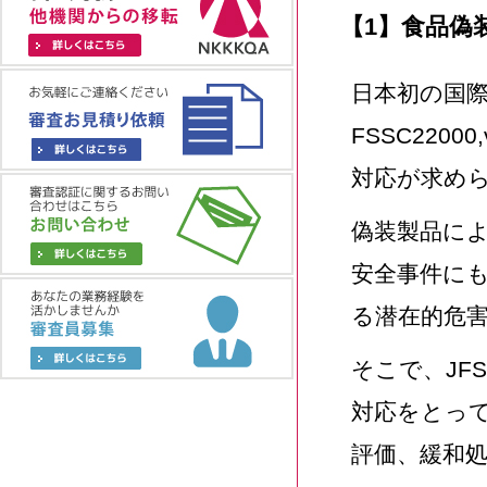
【1】
食品偽
日本初の国際
FSSC220
対応が求め
偽装製品に
安全事件に
る潜在的危
そこで、JFS-
対応をとっ
評価、緩和