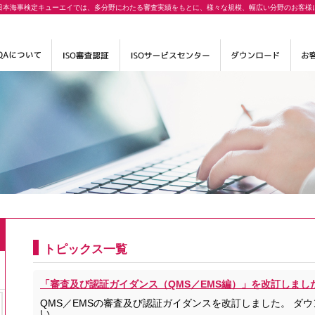
日本海事検定キューエイでは、多分野にわたる審査実績をもとに、様々な規模、幅広い分野のお客様
トピックス一覧
「審査及び認証ガイダンス（QMS／EMS編）」を改訂しまし
QMS／EMSの審査及び認証ガイダンスを改訂しました。 ダ
い。