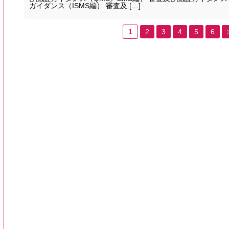
ガイダンス（ISMS編） 審査及 […]
1
2
3
4
5
6