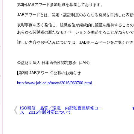
第3回JABアワード参加組織を募集しております。
JABアワードとは、認定・認証制度のさらなる発展を目指した表彰
表彰事例を広く発信し、組織各位が継続的に認証を維持することの
あらゆる関係者の新たなモチベーションを喚起することがねらいで
詳しい内容やお申込みについては、JABホームページをご覧くださ
公益財団法人 日本適合性認定協会（JAB）
[第3回 JABアワード]公募のお知らせ
http://www.jab.or.jp/news/2016/060700.html
ISO研修 品質／環境 内部監査員研修コー
ス 2015年版対応について