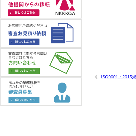
ISO9001：201