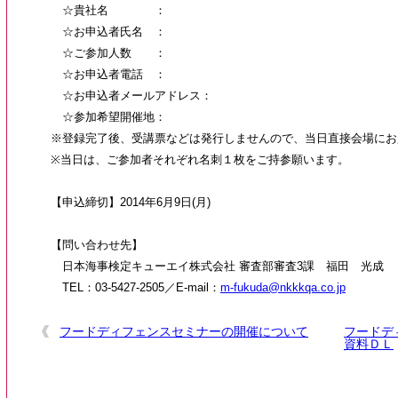
☆貴社名 ：
☆お申込者氏名 ：
☆ご参加人数 ：
☆お申込者電話 ：
☆お申込者メールアドレス：
☆参加希望開催地：
※登録完了後、受講票などは発行しませんので、当日直接会場にお
※当日は、ご参加者それぞれ名刺１枚をご持参願います。
【申込締切】2014年6月9日(月)
【問い合わせ先】
日本海事検定キューエイ株式会社 審査部審査3課 福田 光成
TEL：03-5427-2505／E-mail：
m-fukuda@nkkkqa.co.jp
フードディフェンスセミナーの開催について
フードデ
資料ＤＬ