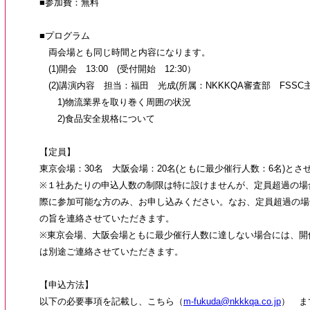
■参加費：無料
■プログラム
両会場とも同じ時間と内容になります。
(1)開会 13:00 (受付開始 12:30）
(2)講演内容 担当：福田 光成(所属：NKKKQA審査部 FSSC
1)物流業界を取り巻く周囲の状況
2)食品安全規格について
【定員】
東京会場：30名 大阪会場：20名(ともに最少催行人数：6名)と
※１社あたりの申込人数の制限は特に設けませんが、定員超過の場
際に参加可能な方のみ、お申し込みください。なお、定員超過の場
の旨を連絡させていただきます。
※東京会場、大阪会場ともに最少催行人数に達しない場合には、開
は別途ご連絡させていただきます。
【申込方法】
以下の必要事項を記載し、こちら（
m-fukuda@nkkkqa.co.jp
） ま