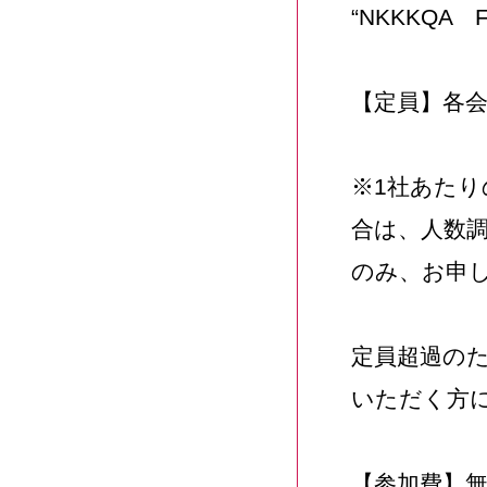
“NKKKQA
【定員】各会
※1社あた
合は、人数
のみ、お申
定員超過の
いただく方
【参加費】