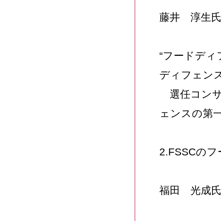
藤井 淳生
“フードデ
ディフェン
選任コンサ
ェンスの第一
2.FSSC
福田 光成