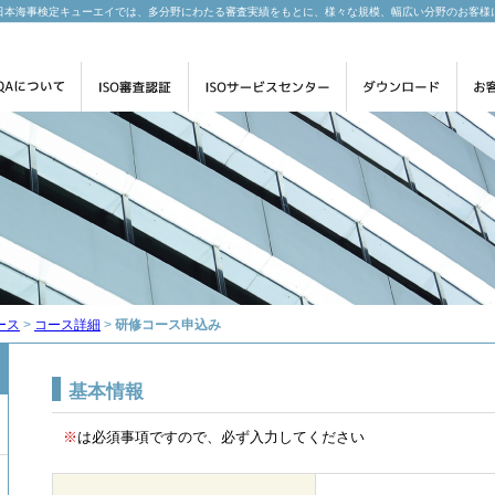
日本海事検定キューエイでは、多分野にわたる審査実績をもとに、様々な規模、幅広い分野のお客様
ース
>
コース詳細
>
研修コース申込み
基本情報
※
は必須事項ですので、必ず入力してください