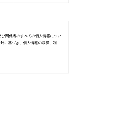
様及び関係者のすべての個人情報につい
方針に基づき、個人情報の取得、利
を順守いたします。
、お客様又は関係者の意思に反すること