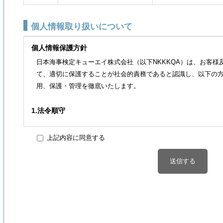
個人情報取り扱いについて
個人情報保護方針
日本海事検定キューエイ株式会社（以下NKKKQA）は、お客
て、適切に保護することが社会的責務であると認識し、以下の
用、保護・管理を徹底いたします。
1.法令順守
NKKKQAは、個人情報の取扱いに関する法令・その他各種規範
上記内容に同意する
2.個人情報の取得
NKKKQAは、個人情報の収集と利用目的を明確にしたうえで
なく適正な手段によって個人情報を取得いたします。
3.個人情報の利用