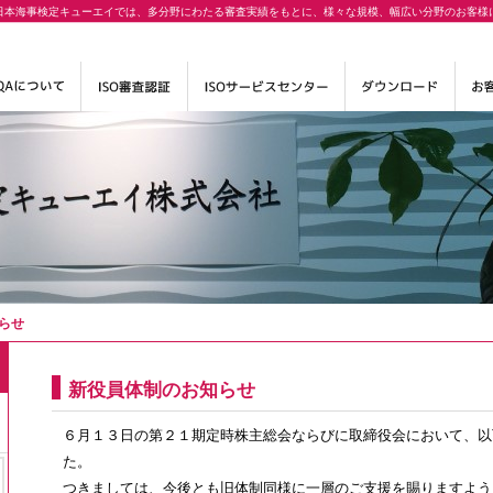
日本海事検定キューエイでは、多分野にわたる審査実績をもとに、様々な規模、幅広い分野のお客様
らせ
新役員体制のお知らせ
６月１３日の第２１期定時株主総会ならびに取締役会において、以
た。
つきましては、今後とも旧体制同様に一層のご支援を賜りますよう