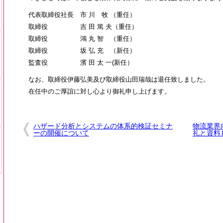
代表取締役社長 市 川 牧 （重任）
取締役 吉 田 篤 夫（重任）
取締役 鴻 丸 智 （重任）
取締役 坂 弘 充 （新任）
監査役 濱 田 太 一(新任）
なお、取締役伊藤弘美及び取締役山田瑞哉は退任致しました。
在任中のご厚誼に対し心より御礼申し上げます。
ハザード分析とシステムの体系的検証セミナ
物流業界
ーの開催について
礼と資料