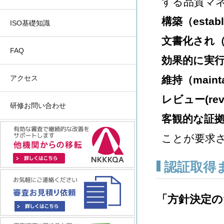
する品質マ
構築（estab
ISO基礎知識
文書化され（d
FAQ
効果的に実行さ
アクセス
維持（main
レビュー(rev
研修お問い合わせ
客観的な証
ことが要求
認証取得
「方針決定の