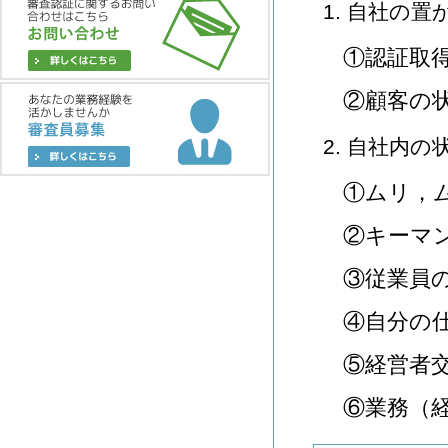
1. 自社の
①認証取
②顧客の
2. 自社内の
①ムリ，
②キーマ
③従業員
④自分の
⑤経営者
⑥業務（